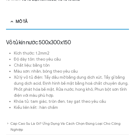
MÔ TẢ
Vỏ tủ kín nước 500x300x150
Kích thước: 1.2mm2
Độ dày tôn: theo yêu cầu
Chất liệu: bằng tôn
Màu sơn: nhăn, bóng theo yêu cầu
Xử lý vỏ tủ điện: Tẩy dầu mỡ bằng dung dịch xút, Tẩy gỉ bằng
dung dịch acid, Định hình bề mặt bằng hoá chất chuyên dụng,
Phốt phát hóa bề mặt, Rửa nước, hong khô, Phun bột sơn tĩnh
điện với màu phù hợp.
Khóa tủ: tam giác, tròn đen, tay gạt theo yêu cầu
Kiểu liên kết : hàn chấm
Cáp Cao Su Là Gì? Ứng Dụng Và Cách Chọn Đúng Loại Cho Công
Nghiệp