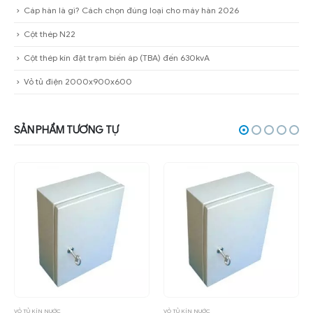
Cáp hàn là gì? Cách chọn đúng loại cho máy hàn 2026
Cột thép N22
Cột thép kín đặt trạm biến áp (TBA) đến 630kvA
Vỏ tủ điện 2000x900x600
SẢN PHẨM TƯƠNG TỰ
VỎ TỦ KÍN NƯỚC
VỎ TỦ KÍN NƯỚC