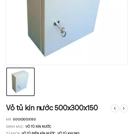
Vỏ tủ kín nước 500x300x150
MÃ:
500X300X150
DANH MỤC:
VỎ TỦ KÍN NƯỚC
TỪ KHÓA:
VỎ TỦ ĐIỆN KÍN NƯỚC
,
VỎ TỦ KHUNG