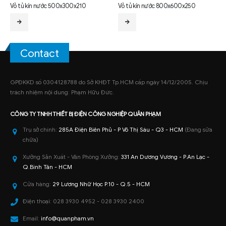
Vỏ tủ kín nước 800x600x250
Vỏ tủ kín nước 600x600x210
Contact
GPĐKKD số 0304128788 do Sở KHĐT Tp.HCM cấp ngày 14/12/2005. Chịu
trách nhiệm nội dung: Phạm Hữu Đức.
CÔNG TY TNHH
THIẾT BỊ ĐIỆN CÔNG NGHIỆP
QUÂN PHẠM
Trụ sở chính:
285A Điện Biên Phủ - P Võ Thị Sáu - Q3 - HCM
(Đang sửa
chữa)
Xưởng Sản Xuất - Văn Phòng Xưởng:
331 An Dương Vương - P.An Lạc -
Q.Bình Tân - HCM
Cửa hàng:
29 Lương Nhữ Học P.10 - Q.5 - HCM
Điện thoại:
028 3930 4952 - 028 3930 2400
Email:
info@quanpham.vn