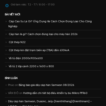
Giờ làm việc:
T2 - T7 / 8:00 - 17:00
BÀI VIẾT MỚI
Cáp Cao Su Là Gì? Ứng Dụng Và Cách Chọn Đúng Loại Cho Công
Nghiệp
Cáp hàn là gì? Cách chọn đúng loại cho máy hàn 2026
Cột thép N22
Cột thép kín đặt trạm biến áp (TBA) đến 630kvA
Vỏ tủ điện 2000x900x600
Vỏ tủ 2 lớp cánh 2200 x 1600 x 800
BÌNH LUẬN
Phúc
on
Bảng báo giá dây cáp hàn Samwon 08/2026
VĂN ĐỎ
on
Hướng dẫn chi tiết bộ điều khiển tụ bù Mikro PFR60
Dây cáp hàn Samwon, Dusonc, Jeiju [hienthithang]/[hienthinam] –