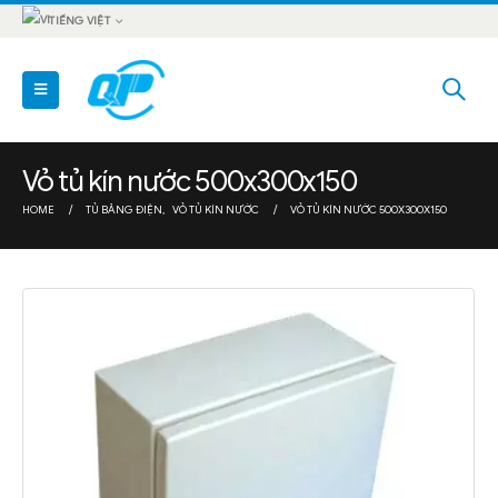
TIẾNG VIỆT
Vỏ tủ kín nước 500x300x150
HOME
TỦ BẢNG ĐIỆN
,
VỎ TỦ KÍN NƯỚC
VỎ TỦ KÍN NƯỚC 500X300X150