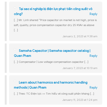
Tại sao xí nghiệp bị điện lực phạt tiền công suất vô
công?
Reply
[…] Mr. Linh shared “Price capacitor on market is not high, price is
soft, quality, price compensation capacitor dry 25 KVAr as above
[…]
January 2, 2023 at 9:38 am
Samwha Capacitor | Samwha capacitor catalog |
Quan Pham
Reply
[…] Compensator | Low voltage compensation capacitor […]
January 7, 2023 at 10:13 am
Learn about harmonics and harmonic handling
methods | Quan Pham
Reply
[…] Theo: TC Điện lực >> Tìm hiểu về công suất phản kháng […]
January 11, 2023 at 1:24 pm