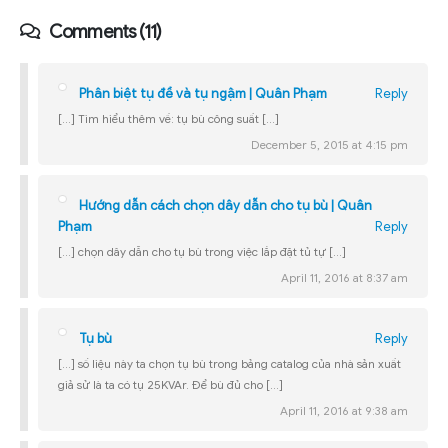
Comments (11)
Phân biệt tụ đề và tụ ngậm | Quân Phạm
Reply
[…] Tìm hiểu thêm về: tụ bù công suất […]
December 5, 2015 at 4:15 pm
Hướng dẫn cách chọn dây dẫn cho tụ bù | Quân
Phạm
Reply
[…] chọn dây dẫn cho tụ bù trong việc lắp đặt tủ tự […]
April 11, 2016 at 8:37 am
Tụ bù
Reply
[…] số liệu này ta chọn tụ bù trong bảng catalog của nhà sản xuất
giả sử là ta có tụ 25KVAr. Để bù đủ cho […]
April 11, 2016 at 9:38 am