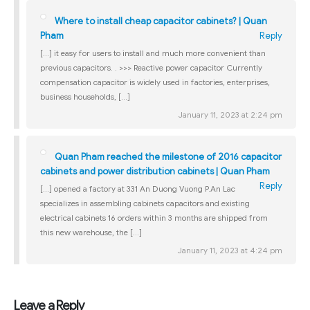
Where to install cheap capacitor cabinets? | Quan
Pham
Reply
[…] it easy for users to install and much more convenient than
previous capacitors. . >>> Reactive power capacitor Currently
compensation capacitor is widely used in factories, enterprises,
business households, […]
January 11, 2023 at 2:24 pm
Quan Pham reached the milestone of 2016 capacitor
cabinets and power distribution cabinets | Quan Pham
Reply
[…] opened a factory at 331 An Duong Vuong P.An Lac
specializes in assembling cabinets capacitors and existing
electrical cabinets 16 orders within 3 months are shipped from
this new warehouse, the […]
January 11, 2023 at 4:24 pm
Leave a Reply