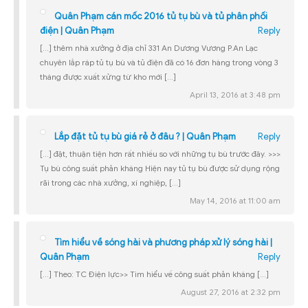
Quân Phạm cán mốc 2016 tủ tụ bù và tủ phân phối
điện | Quân Phạm
Reply
[…] thêm nhà xưởng ở địa chỉ 331 An Dương Vương P.An Lạc
chuyên lắp ráp tủ tụ bù và tủ điện đã có 16 đơn hàng trong vòng 3
tháng được xuất xửng từ kho mới […]
April 13, 2016 at 3:48 pm
Lắp đặt tủ tụ bù giá rẻ ở đâu ? | Quân Phạm
Reply
[…] đặt, thuận tiện hơn rất nhiều so với những tụ bù trước đây. >>>
Tụ bù công suất phản kháng Hiện nay tủ tụ bù được sử dụng rộng
rãi trong các nhà xưởng, xí nghiệp, […]
May 14, 2016 at 11:00 am
Tìm hiểu về sóng hài và phương pháp xử lý sóng hài |
Quân Phạm
Reply
[…] Theo: TC Điện lực>> Tìm hiểu về công suất phản kháng […]
August 27, 2016 at 2:32 pm