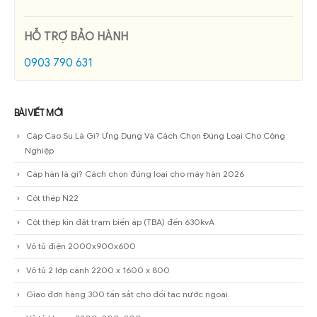
HỖ TRỢ BẢO HÀNH
0903 790 631
BÀI VIẾT MỚI
Cáp Cao Su Là Gì? Ứng Dụng Và Cách Chọn Đúng Loại Cho Công
Nghiệp
Cáp hàn là gì? Cách chọn đúng loại cho máy hàn 2026
Cột thép N22
Cột thép kín đặt trạm biến áp (TBA) đến 630kvA
Vỏ tủ điện 2000x900x600
Vỏ tủ 2 lớp cánh 2200 x 1600 x 800
Giao đơn hàng 300 tấn sắt cho đối tác nước ngoài.