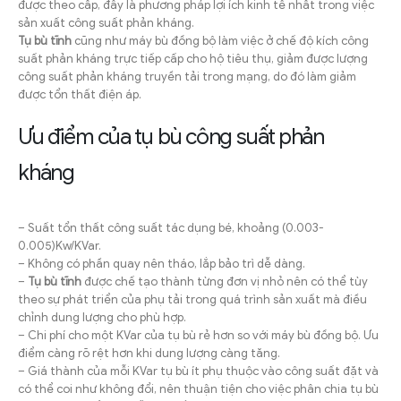
được theo cấp, đây là phương pháp lợi ích kinh tế nhất trong việc
sản xuất công suất phản kháng.
Tụ bù tĩnh
cũng như máy bù đồng bộ làm việc ở chế độ kích công
suất phản kháng trực tiếp cấp cho hộ tiêu thụ, giảm được lượng
công suất phản kháng truyền tải trong mạng, do đó làm giảm
được tổn thất điện áp.
Ưu điểm của tụ bù công suất phản
kháng
– Suất tổn thất công suất tác dụng bé, khoảng (0.003-
0.005)Kw/KVar.
– Không có phần quay nên tháo, lắp bảo trì dễ dàng.
–
Tụ bù tĩnh
được chế tạo thành từng đơn vị nhỏ nên có thể tùy
theo sự phát triển của phụ tải trong quá trình sản xuất mà điều
chỉnh dung lượng cho phù hợp.
– Chi phí cho một KVar của tụ bù rẻ hơn so với máy bù đồng bộ. Ưu
điểm càng rõ rệt hơn khi dung lượng càng tăng.
– Giá thành của mỗi KVar tụ bù ít phụ thuộc vào công suất đặt và
có thể coi như không đổi, nên thuận tiện cho việc phân chia tụ bù