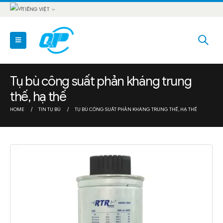
TIẾNG VIỆT
Tụ bù công suất phản kháng trung
thế, hạ thế
HOME
TIN TỤ BÙ
TỤ BÙ CÔNG SUẤT PHẢN KHÁNG TRUNG THẾ, HẠ THẾ