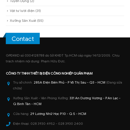
Tuyển Dụng
(2)
Vật tư lưới điện
(31)
Xưởng Sản Xuất
(55)
Contact
GPĐKKD số 0304128788 do Sở KHĐT Tp.HCM cấp ngày 14/12/2005. Chịu
trách nhiệm nội dung: Phạm Hữu Đức.
CÔNG TY TNHH
THIẾT BỊ ĐIỆN CÔNG NGHIỆP
QUÂN PHẠM
Trụ sở chính:
285A Điện Biên Phủ - P Võ Thị Sáu - Q3 - HCM
(Đang sửa
chữa)
Xưởng Sản Xuất - Văn Phòng Xưởng:
331 An Dương Vương - P.An Lạc -
Q.Bình Tân - HCM
Cửa hàng:
29 Lương Nhữ Học P.10 - Q.5 - HCM
Điện thoại:
028 3930 4952 - 028 3930 2400