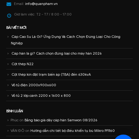
Email:
info@quanpham.vn
Giờ làm việc:
T2 - T7 / 8:00 - 17:00
BÀI VIẾT MỚI
Cáp Cao Su Là Gì? Ứng Dụng Và Cách Chọn Đúng Loại Cho Công
Nghiệp
Cáp hàn là gì? Cách chọn đúng loại cho máy hàn 2026
Cột thép N22
Cột thép kín đặt trạm biến áp (TBA) đến 630kvA
Vỏ tủ điện 2000x900x600
Vỏ tủ 2 lớp cánh 2200 x 1600 x 800
BÌNH LUẬN
Phúc
on
Bảng báo giá dây cáp hàn Samwon 08/2026
VĂN ĐỎ
on
Hướng dẫn chi tiết bộ điều khiển tụ bù Mikro PFR60