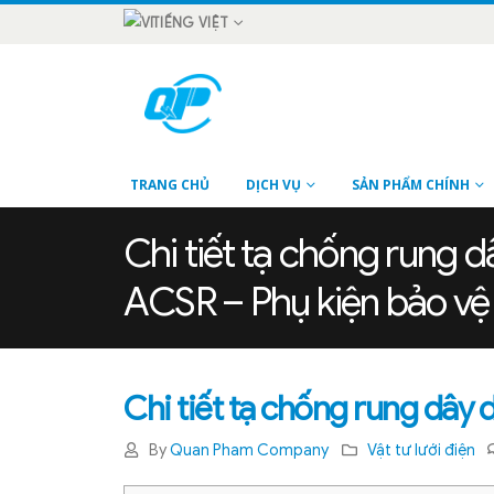
TIẾNG VIỆT
TRANG CHỦ
DỊCH VỤ
SẢN PHẨM CHÍNH
Chi tiết tạ chống rung 
ACSR – Phụ kiện bảo vệ
Chi tiết tạ chống rung dây
By
Quan Pham Company
Vật tư lưới điện