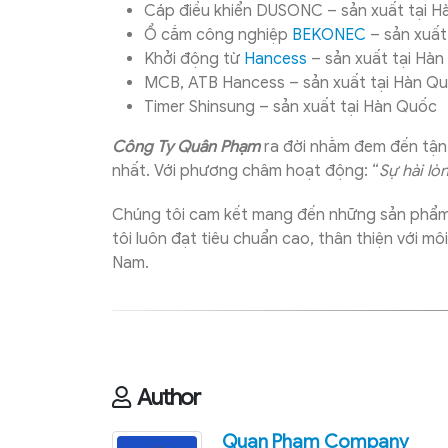
Cáp điều khiển DUSONC – sản xuất tại 
Ổ cắm công nghiệp
BEKONEC
– sản xuất 
Khởi động từ
Hancess
– sản xuất tại Hà
MCB, ATB Hancess – sản xuất tại Hàn Q
Timer Shinsung – sản xuất tại Hàn Quốc
Công Ty Quân Phạm
ra đời nhằm đem đến tận 
nhất. Với phương châm hoạt động: “
Sự hài lò
Chúng tôi cam kết mang đến những sản phẩm
tôi luôn đạt tiêu chuẩn cao, thân thiện với mô
Nam.
Author
Quan Pham Company