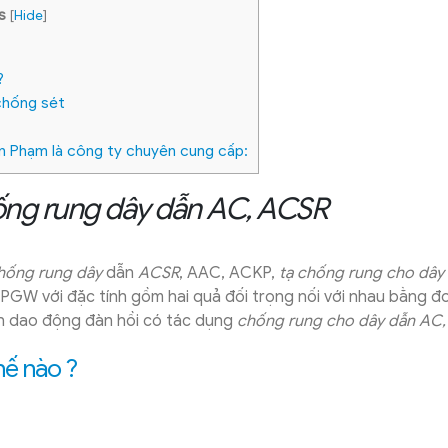
s
[
Hide
]
?
chống sét
n Phạm là công ty chuyên cung cấp:
hống rung dây dẫn AC, ACSR
chống rung dây
dẫn
ACSR
, AAC, ACKP,
tạ chống rung cho dây
W với đặc tính gồm hai quả đối trọng nối với nhau bằng đ
h dao động đàn hồi có tác dụng
chống rung cho
dây dẫn AC,
hế nào ?