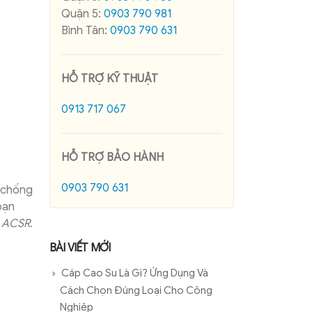
Quận 5:
0903 790 981
Bình Tân:
0903 790 631
HỖ TRỢ KỸ THUẬT
0913 717 067
HỖ TRỢ BẢO HÀNH
0903 790 631
chống
oạn
 ACSR.
BÀI VIẾT MỚI
Cáp Cao Su Là Gì? Ứng Dụng Và
Cách Chọn Đúng Loại Cho Công
Nghiệp