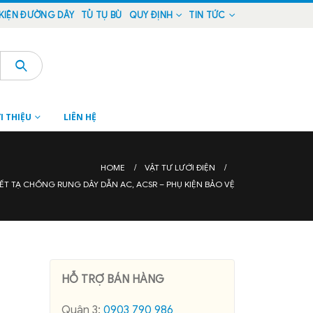
KIỆN ĐƯỜNG DÂY
TỦ TỤ BÙ
QUY ĐỊNH
TIN TỨC
I THIỆU
LIÊN HỆ
HOME
VẬT TƯ LƯỚI ĐIỆN
IẾT TẠ CHỐNG RUNG DÂY DẪN AC, ACSR – PHỤ KIỆN BẢO VỆ
HỖ TRỢ BÁN HÀNG
Quận 3:
0903 790 986