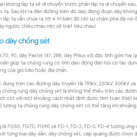
oạn không lắp tạ sẽ di chuyển trước phần lắp tạ di chuyển sau
p tạ. Sau khi ra đến đường biên độ dao động đoạn dây không
 lắp tạ vẫn chưa ra tới vị trí biên độ (do sự chậm pha đã nói ở
y ngược chiều nhau nên sẽ triệt tiêu nhau!
ho dây chống sét
0, 90, dây Pastel 147, 288, dây Phlox với đặc tính gồm hai q
oắn giúp tạ chống rung có tính dao động đàn hồi có tác dụ
ng của gió bão hoặc địa chấn.
c dùng trên các đường dây truyền tải 110kV, 220kV, 500kV v
tạ chống rung dây chống sét là không thể thiếu trên các đườn
ch cột với một khoảng cách nhất định được tính toán thiết k
 số lượng tạ chống rung dây chống sét có thể tăng khi khoảng
 là FG50, FG70, FG90 và FD-1, FD-2, FD-3, FD-4 tương ứng 
với từng loại dây dẫn, dây chống sét, cáp quang được chọn 