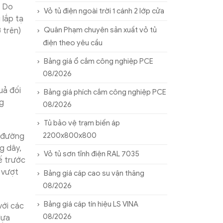
. Do
Vỏ tủ điện ngoài trời 1 cánh 2 lớp cửa
 lắp tạ
Quân Phạm chuyên sản xuất vỏ tủ
 trên)
điện theo yêu cầu
Bảng giá ổ cắm công nghiệp PCE
08/2026
uả đối
Bảng giá phích cắm công nghiệp PCE
ng
08/2026
Tủ bảo vệ trạm biến áp
2200x800x800
à đường
g dây,
Vỏ tủ sơn tĩnh điện RAL 7035
ế trước
 vượt
Bảng giá cáp cao su vận thăng
08/2026
Bảng giá cáp tín hiệu LS VINA
với các
08/2026
dựa