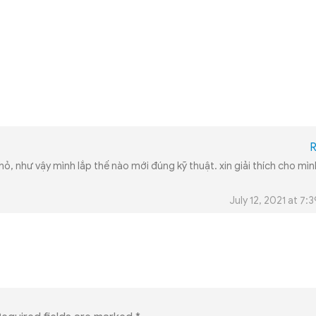
R
hỏ, như vậy mình lắp thế nào mới đúng kỹ thuật. xin giải thích cho mì
July 12, 2021 at 7: