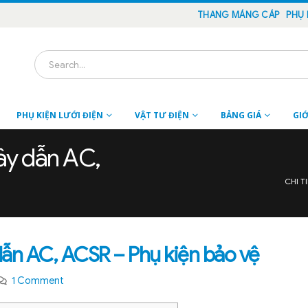
THANG MÁNG CÁP
PHỤ 
PHỤ KIỆN LƯỚI ĐIỆN
VẬT TƯ ĐIỆN
BẢNG GIÁ
GIỚ
dây dẫn AC,
CHI T
 dẫn AC, ACSR – Phụ kiện bảo vệ
1 Comment