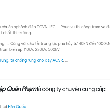
u chuẩn nghành điện TCVN, IEC,… Phục vụ thi công trạm và 
ốt nhất thị trường.
ng, … Cùng với các tải trọng lực phá hủy từ 40kN đến 1000k
trạm biến áp 110kV, 220kV, 500kV.
 rung
,
tạ chống rung cho dây ACSR
, …
iệp Quân Phạm
là công ty chuyên cung cấp:
 tại
Hàn Quốc