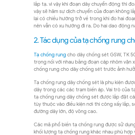
lắp tạ. vì vậy khi đoạn dây chuyển động thì đ
vậy sẽ hãm sự dịch chuyển của đoạn không lắ
lại có chiều hướng trở về trong khi đo hai đoạn
nên vẫn có xu hướng đi ra. Do hai dao động nà
2. Tác dụng của tạ chống rung c
Tạ chống rung
cho dây chống sét GSW, TK 50,7
trọng nối với nhau bằng đoạn cáp nhôm vặn x
chống rung cho dây chống sét trước ảnh hưở
Tạ chống rung dây chống sét là phụ kiện đượ
dây trong các các trạm biến áp. Vai trò của 
tạ chống rung dây chống sét được lắp đặt cá
tùy thuộc vào điều kiện nơi thi công xấy lắp,
đường dây lớn, độ võng cao.
Các mã phổ biến tạ chống rung được sử dụng
khối lượng tạ chống rung khác nhau phù hợp 