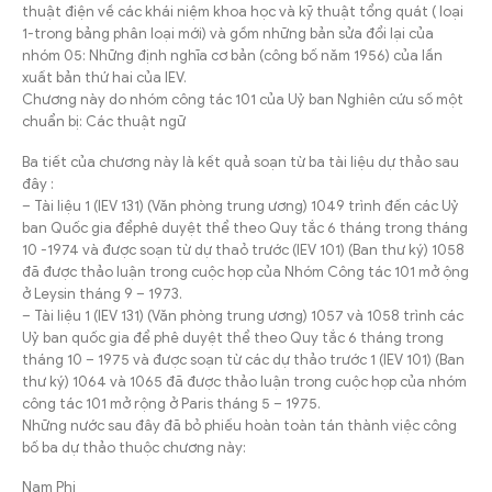
thuật điện về các khái niệm khoa học và kỹ thuật tổng quát ( loại
1-trong bảng phân loại mới) và gồm những bản sửa đổi lại của
nhóm 05: Những định nghĩa cơ bản (công bố năm 1956) của lần
xuất bản thứ hai của IEV.
Chương này do nhóm công tác 101 của Uỷ ban Nghiên cứu số một
chuẩn bị: Các thuật ngữ
Ba tiết của chương này là kết quả soạn từ ba tài liệu dự thảo sau
đây :
– Tài liệu 1 (IEV 131) (Văn phòng trung ương) 1049 trình đến các Uỷ
ban Quốc gia đểphê duyệt thể theo Quy tắc 6 tháng trong tháng
10 -1974 và được soạn từ dự thaỏ trước (IEV 101) (Ban thư ký) 1058
đã được thảo luận trong cuộc họp của Nhóm Công tác 101 mở ộng
ở Leysin tháng 9 – 1973.
– Tài liệu 1 (IEV 131) (Văn phòng trung ương) 1057 và 1058 trình các
Uỷ ban quốc gia để phê duyệt thể theo Quy tắc 6 tháng trong
tháng 10 – 1975 và được soạn từ các dự thảo trước 1 (IEV 101) (Ban
thư ký) 1064 và 1065 đã được thảo luận trong cuộc họp của nhóm
công tác 101 mở rộng ở Paris tháng 5 – 1975.
Những nước sau đây đã bỏ phiếu hoàn toàn tán thành việc công
bố ba dự thảo thuộc chương này:
Nam Phi