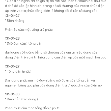
* Các định nghĩa chỉ có giá trị đối với các Phân tử mạch hai đầu cực
ở chế độ xác lập hình sin, trong đó số thương của vectơ phức điện
áp trên vectơ phức dòng điện là không đổi ở tần số đang xét.
131-01-27
* Điện kháng
Phân ảo của một tổng trở phức
131-01-28
* (Mô đun của ) tổng dẫn
đại lượng vô hướng bằng số thương của giá trị hiệu dụng của
dòng điện trên giá trị hiệu dụng của điện áp của một mạch hai cực
131-01-29
* Tổng dẫn (phức)
Đại lượng phức mà mô đuyn bằng mô đuyn của tổng dẫn và
agumen bằng góc pha của dòng điện trừ đi góc pha của điện áp.
131-01-30
* Điện dẫn (tác dụng )
Phân thực của một tổng dẫn p phức