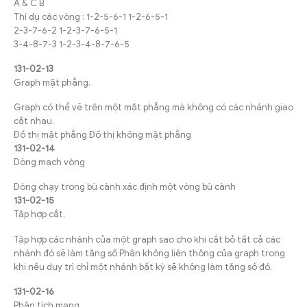
A & C B
Thí dụ các vòng : 1-2-5-6-1 1-2-6-5-1
2-3-7-6-2 1-2-3-7-6-5-1
3-4-8-7-3 1-2-3-4-8-7-6-5
131-02-13
Graph mặt phẳng.
Graph có thể vẽ trên một mặt phẳng mà không có các nhánh giao
cắt nhau.
Đồ thị mặt phẳng Đồ thị không mặt phẳng
131-02-14
Dòng mạch vòng
Dòng chạy trong bù cành xác định một vòng bù cành
131-02-15
Tập hợp cắt.
Tập hợp các nhánh của một graph sao cho khi cắt bỏ tất cả các
nhánh đó sẽ làm tăng số Phân không liên thông của graph trong
khi nếu duy trì chỉ một nhánh bất kỳ sẽ không làm tăng số đó.
131-02-16
Phân tích mạng.