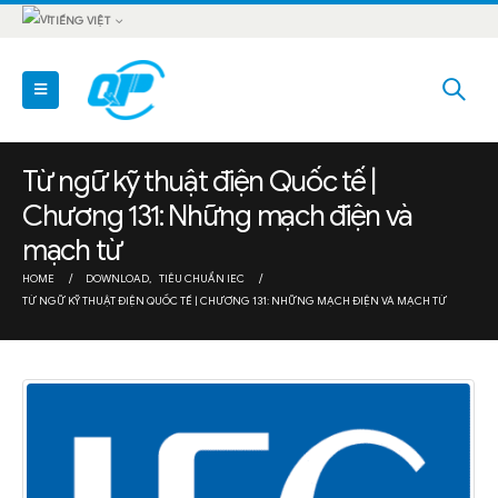
TIẾNG VIỆT
Từ ngữ kỹ thuật điện Quốc tế |
Chương 131: Những mạch điện và
mạch từ
HOME
DOWNLOAD
,
TIÊU CHUẨN IEC
TỪ NGỮ KỸ THUẬT ĐIỆN QUỐC TẾ | CHƯƠNG 131: NHỮNG MẠCH ĐIỆN VÀ MẠCH TỪ