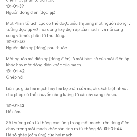
diễn một phần tử tích cực.
131-01-39
Nguồn dòng điện (độc lập)
Một Phân tử tích cực có thể được biểu thị bằng một nguồn dòng lý
tưởng độc lập với mọi dòng hay điện áp của mạch , và nối song
song với môt phần tử thụ động.
131-01-40
Nguồn điện áp [dòng] phụ thuộc
Một nguồn mà điện áp [dòng điện] là một hàm số của một điện áp
khác hay một dòng điện khác của mạch.
131-01-42
Ghép nối
Liên lạc giữa hai mạch hay hai bộ phận của mạch cách biệt nhau ,
cho phép có thể chuyển năng lượng từ cái này sang cái kia.
131-01-43
Hỗ cảm.
Số thương của từ thông cảm ứng trong một mạch trên dòng điện
chạy trong một mạch khác sản sinh ra từ thông đó.
131-01-44
Hệ số ghép (cảm ứng) của hai mạch.