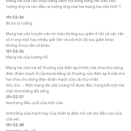
Mạng hai cửa tạo được bằng cách nối song song các đầu vào
tương ứng và các đầu ra tương ứng của hai mạng hai cửa hình T.
131-02-35
Bộ lọc lý tưởng.
Mạng hai cửa truyền các tín hiệu không suy giảm ở tất cả các tần
số trong một hay nhiều giải tần và với một độ suy giảm khác
không ở mọi tần số khác.
131-02-36
Mạng hai của tương hỗ.
Mạng hai cửa mà số thương của điện áp ở một cửa chia cho dòng
điện đoản mạch ở cửa kia là bằng số thương của điện áp ở cửa thứ
hai chia cho dòng điện đoản mạch của cái thứ nhất.
Ghi chú : – Một mạng đa cửa tương hỗ được đặc trưng bởi một ma
trận Immittăng đối xứng.
131-02-37
Immitang đầu cuối của một cửa.
Immităng của mạch hay của thiết bị điện nối với các đầu cực của
cửa xét.
131-02-38
Immităng phụ tải.