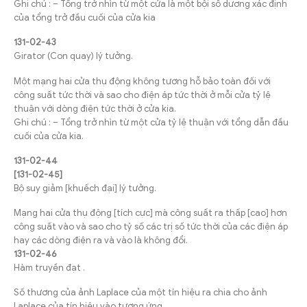
Ghi chú : – Tổng trở nhìn từ một cửa là một bội số dương xác định
của tổng trở đầu cuối của cửa kia
131-02-43
Girator (Con quay) lý tưởng.
Một mạng hai cửa thụ động không tương hỗ bảo toàn đối với
công suất tức thời và sao cho điện áp tức thời ở mỗi cửa tỷ lệ
thuận với dòng điện tức thời ở cửa kia.
Ghi chú : – Tổng trở nhìn từ một cửa tỷ lệ thuận với tổng dẫn đầu
cuối của cửa kia.
131-02-44
[131-02-45]
Bộ suy giảm [khuếch đại] lý tưởng.
Mạng hai cửa thụ động [tích cực] mà công suất ra thấp [cao] hơn
công suất vào và sao cho tỷ số các trị số tức thời của các điện áp
hay các dòng điện ra và vào là không đổi.
131-02-46
Hàm truyền đạt .
Số thương của ảnh Laplace của một tín hiệu ra chia cho ảnh
Laplace của tín hiệu vào tương ứng.