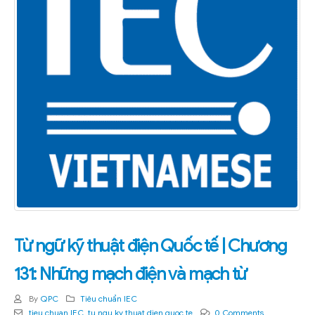
Từ ngữ kỹ thuật điện Quốc tế | Chương
131: Những mạch điện và mạch từ
By
QPC
Tiêu chuẩn IEC
tieu chuan IEC
,
tu ngu ky thuat dien quoc te
0 Comments