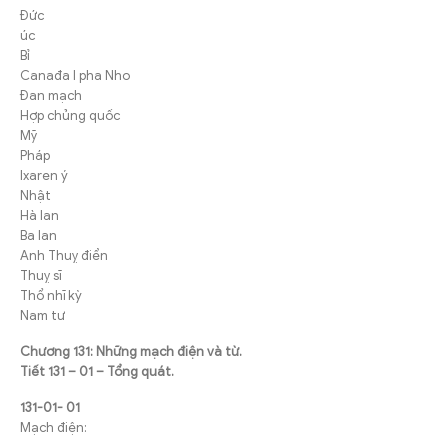
Đức
úc
Bỉ
Canađa I pha Nho
Đan mạch
Hợp chủng quốc
Mỹ
Pháp
Ixaren ý
Nhật
Hà lan
Ba lan
Anh Thuỵ điển
Thuỵ sĩ
Thổ nhĩ kỳ
Nam tư
Chương 131: Những mạch điện và từ.
Tiết 131 – 01 – Tổng quát.
131-01- 01
Mạch điện: