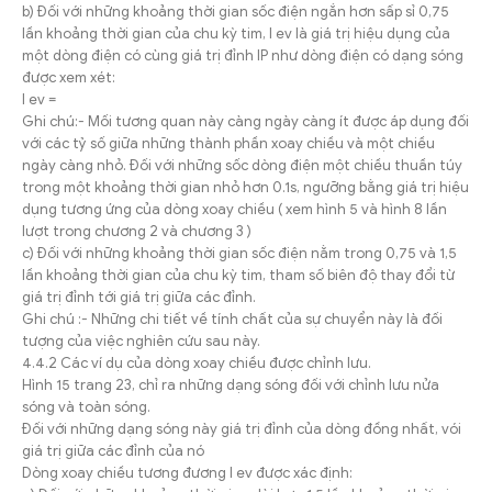
b) Đối với những khoảng thời gian sốc điện ngắn hơn sấp sỉ 0,75
lần khoảng thời gian của chu kỳ tim, I ev là giá trị hiệu dụng của
một dòng điện có cùng giá trị đỉnh IP như dòng điện có dạng sóng
được xem xét:
I ev =
Ghi chú:- Mối tương quan này càng ngày càng ít được áp dụng đối
với các tỷ số giữa những thành phần xoay chiều và một chiều
ngày càng nhỏ. Đối với những sốc dòng điện một chiều thuần túy
trong một khoảng thời gian nhỏ hơn 0.1s, ngưỡng bằng giá trị hiệu
dụng tương ứng của dòng xoay chiều ( xem hình 5 và hình 8 lần
lượt trong chương 2 và chương 3 )
c) Đối với những khoảng thời gian sốc điện nằm trong 0,75 và 1,5
lần khoảng thời gian của chu kỳ tim, tham số biên độ thay đổi từ
giá trị đỉnh tới giá trị giữa các đỉnh.
Ghi chú :- Những chi tiết về tính chất của sự chuyển này là đối
tượng của việc nghiên cứu sau này.
4.4.2 Các ví dụ của dòng xoay chiều được chỉnh lưu.
Hình 15 trang 23, chỉ ra những dạng sóng đối với chỉnh lưu nửa
sóng và toàn sóng.
Đối với những dạng sóng này giá trị đỉnh của dòng đồng nhất, vói
giá trị giữa các đỉnh của nó
Dòng xoay chiều tương đương I ev được xác định: