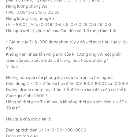
Điện tích riêng Fq ( As ) 0.01.10-3 0.1.10-3 10-3 10.10-3
Năng lượng phóng Wc
( Ws ) 0.05.10-3 5.10-3 0.5 50
Năng lượng rung riêng Fe
( Ri = 1000 ) ( A2s ) 0.048.10-6 4.8.10-6 0.48.10-3 48.10-3
Hậu quả sinh lý yếu khó chịu đau đớn có thể rung tâm thất
* Giá trị của Ri là 1000 được chọn tùy ý đối với mục tiêu của ví dụ
này.
Không nên nhầm lẫn với giá trị của Ri tương ứng với một phần
trăm của xác xuất 5% đã chỉ trong mục 6 của chương 1.
Ví dụ 2
Những hậu quả của phóng điện của tụ trên cơ thể người:
Điện dung C = 20 F, điện áp tích điện 10V, 100V, 1000V và 10000V
Đường đi qua dòng: Tay-thân thể, điện trở ban đầu của cơ thể Ri
được giả định là 500 *
Hằng số thời gian T = 10 ms, là khoảng thời gian sốc điện ti = 3T =
30 ms**
Hậu quả của sốc điện là:
Điện áp tích điện Uc (v) 10 100 1000 10000
Dòng phóng điện