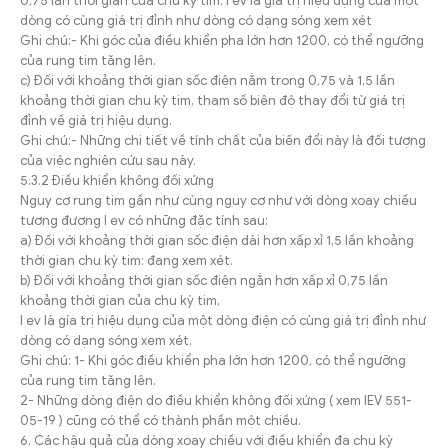
0,75 lần thời gian của chu kỳ tim, I ev là giá trị hiệu dụng của một
dòng có cùng giá trị đỉnh như dòng có dạng sóng xem xét
Ghi chú:- Khi góc của điều khiển pha lớn hơn 1200, có thể ngưỡng
của rung tim tăng lên.
c) Đối với khoảng thời gian sốc điện nằm trong 0,75 và 1,5 lần
khoảng thời gian chu kỳ tim, tham số biên độ thay đổi từ giá trị
đỉnh về giá trị hiệu dụng.
Ghi chú:- Những chi tiết về tính chất của biến đổi này là đối tượng
của việc nghiên cứu sau này.
5.3.2 Điều khiển không đối xứng
Nguy cơ rung tim gần như cùng nguy cơ như với dòng xoay chiều
tương đương I ev có những đặc tính sau:
a) Đối với khoảng thời gian sốc điện dài hơn xấp xỉ 1,5 lần khoảng
thời gian chu kỳ tim: đang xem xét.
b) Đối với khoảng thời gian sốc điện ngắn hơn xấp xỉ 0,75 lần
khoảng thời gian của chu kỳ tim,
I ev là gía trị hiệu dụng của một dòng điện có cùng giá trị đỉnh như
dòng có dạng sóng xem xét.
Ghi chú: 1- Khi góc điều khiển pha lớn hơn 1200, có thể ngưỡng
của rung tim tăng lên.
2- Những dòng điện do điều khiển không đối xứng ( xem IEV 551-
05-19 ) cũng có thể có thành phần một chiều.
6. Các hậu quả của dòng xoay chiều với điều khiển đa chu kỳ