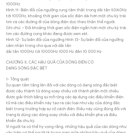
1000Hz
Hình 11- Biến đổi của ngưỡng rung tâm thất trong dải tần 50/60Hz
tới 1000Hz, khoảng thời gian của sốc điện dài hơn một chu kỳ trái
tim và các đường đi của dòng điện dọc theo thân thể người.
Ghi chú: – Đối khoảng thời gian sốc điện ngắn hơn một chu kỳ trái
tim các đường cong khác đang được xem xét.
Hình 12- Sự biến đổi của ngưỡng Hình 13- Sự biến đổi của ngưỡng
cảm nhận trong cho qua với dải tần
dải tần 1000Hz tới 10000Hz 1000 Hz đến 10 000 Hz
CHƯƠNG 5: CÁC HẬU QUẢ CỦA DÒNG ĐIỆN CÓ
DẠNG SÓNG ĐẶC BIỆT
1- Tổng quát
Sự quan tâm tăng lên đối với các dòng có dạng sóng đặc biệt
được cấu thành từ dòng xoay chiều với thành phần một chiều
được giải thích bằng sự mở rộng các áp dụng các điều khiển điện
tử mà các điều khiển này tạo ra các loại như vậy của dòng đặc
biệt trong trường hợp sự cố cách điện. Điều này cũng đúng đối với
trang bị dùng các dòng xoay chiều với điều khiển pha và điều
khiển đa chu kỳ.
Vì người ta có thể hy vọng rằng, những hậu quả của các dòng như
vậy trên cơ thể người là trung gian giữa những hậu quả của dòng