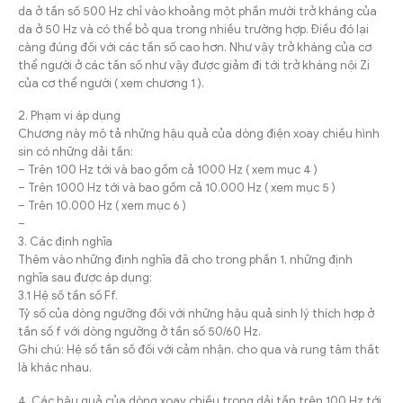
da ở tần số 500 Hz chỉ vào khoảng một phần mười trở kháng của
da ở 50 Hz và có thể bỏ qua trong nhiều trường hợp. Điều đó lại
càng đúng đối với các tần số cao hơn. Như vậy trở kháng của cơ
thể người ở các tần số như vậy được giảm đi tới trở kháng nội Zi
của cơ thể người ( xem chương 1 ).
2. Phạm vi áp dụng
Chương này mô tả những hậu quả của dòng điện xoay chiều hình
sin có những dải tần:
– Trên 100 Hz tới và bao gồm cả 1000 Hz ( xem mục 4 )
– Trên 1000 Hz tới và bao gồm cả 10.000 Hz ( xem mục 5 )
– Trên 10.000 Hz ( xem mục 6 )
–
3. Các định nghĩa
Thêm vào những định nghĩa đã cho trong phần 1, những định
nghĩa sau được áp dụng:
3.1 Hệ số tần số Ff.
Tỷ số của dòng ngưỡng đối với những hậu quả sinh lý thích hợp ở
tần số f với dòng ngưỡng ở tần số 50/60 Hz.
Ghi chú: Hệ số tần số đối với cảm nhận, cho qua và rung tâm thất
là khác nhau.
4. Các hậu quả của dòng xoay chiều trong dải tần trên 100 Hz tới