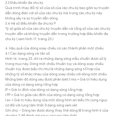
3.3 Điều khiển đa chu kỳ
Quá trình thay đổi tỷ số của số của các chu kỳ bao gồm sự truyền
dẫn dòng điện với số của các chu kỳ mà trong các chu kỳ này
không sảy ra sự truyền dẫn dòng.
3.4 Hệ số điều khiển đa chu kỳ P
Tỷ số giữa số của các chu kỳ truyền dẫn và tổng số của các chu kỳ
truyền dẫn và không truyền dẫn trong trường hợp điều khiển đa
chu kỳ ( xem hình 17, trang 25 )
4. Hậu quả của dòng xoay chiều có các thành phần một chiều
4.1 Các dạng sóng và tần số
Hình 14, trang 23, chỉ ra những dạng sóng mẫu chuẩn được xử lý
trong mục này. Dòng một chiều thuần túy và dòng xoay chiều
thuần túy được biểu thị như là những dạng sóng tổ hợp của
những tỷ số khác nhau của dòng xoay chiều với dòng một chiều.
Những biên độ dòng sau được phân biệt:I rms = Giá trị hiệu dụng
của dòng có dạng sóng tổng hợp
IP = Giá trị đỉnh của dòng có dạng sóng tổng hợp
I PP = Giá trị giữa các đỉnh của dòng có dạng sóng tổng hợp
I ev = Giá trị hiệu dụng của một dòng hình sin biểu thị cùng nguy
cơ đối với rung tâm thất ở dạng sóng xem xét
Ghi chú: – Dòng Iev được dùng thay thế dòng IB trong hình 5 của
chương 2 để đánh giá nguy cơ rung tâm thất.