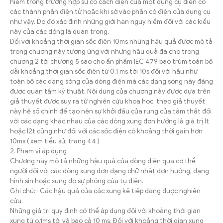
hiểm trong trường hợp sự cố cách điện của một dụng cụ điện có
các thành phần điện tử hoặc khi sờ vào phần có điện của dụng cụ
như vậy. Do đó xác định những giới hạn nguy hiểm đối với các kiểu
này của các dòng là quan trọng.
Đối với khoảng thời gian sốc điện 10ms những hậu quả được mô tả
trong chương này tương ứng với những hậu quả đã cho trong
chương 2 tới chương 5 sao cho ấn phẩm IEC 479 bao trùm toàn bộ
dải khoảng thời gian sốc điện từ 0,1 ms tới 10s đối với hầu như
toàn bộ các dạng sóng của dòng điện mà các dạng sóng này đáng
được quan tâm kỹ thuật. Nội dung của chương này được dựa trên
giả thuyết được suy ra từ nghiên cứu khoa học, theo giả thuyết
này hệ số chính để tạo nên sự khởi đầu của rung của tâm thất đối
với các dạng khác nhau của các dòng xung đơn hướng là giá trị It
hoặc I2t cũng như đối với các sốc điện có khoảng thời gain hơn
10ms ( xem tiểu sử, trang 44 )
2. Phạm vi áp dụng
Chương này mô tả những hậu quả của dòng điện qua cơ thể
người đối với các dòng xung đơn dạng chữ nhật đơn hướng, dạng
hình sin hoặc xung do sự phóng của tụ điện.
Ghi chú:- Các hậu quả của các xung kế tiếp đang được nghiên
cứu.
Những giá trị quy định có thể áp dụng đối với khoảng thời gian
xung từ o,1ms tới và bao cả 10 ms. Đối với khoảng thời gian xung