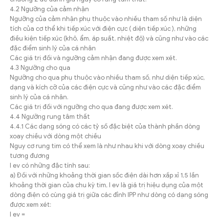
4.2 Ngưỡng của cảm nhận
Ngưỡng của cảm nhận phụ thuộc vào nhiều tham số như là diện
tích của cơ thể khi tiếp xúc với điện cực ( diện tiếp xúc ), những
điều kiện tiếp xúc (khô, ẩm, áp suất, nhiệt độ) và cũng như vào các
đặc điểm sinh lý của cá nhân
Các giá trị đối và ngưỡng cảm nhận đang được xem xét.
4.3 Ngưỡng cho qua
Ngưỡng cho qua phụ thuộc vào nhiều tham số, như diện tiếp xúc,
dạng và kích cỡ của các điện cực và cũng như vào các đặc điểm
sinh lý của cá nhân.
Các giá trị đối với ngưỡng cho qua đang được xem xét.
4.4 Ngưỡng rung tâm thất
4.4.1 Các dạng sóng có các tỷ số đặc biệt của thành phần dòng
xoay chiều với dòng một chiều
Nguy cơ rung tim có thể xem là như nhau khi với dòng xoay chiều
tương đương
I ev có những đặc tính sau:
a) Đối với những khoảng thời gian sốc điện dài hơn xấp xỉ 1,5 lần
khoảng thời gian của chu kỳ tim, I ev là giá trị hiệu dụng của một
dòng điện có cùng giá trị giữa các đỉnh IPP như dòng có dạng sóng
được xem xét:
I ev =