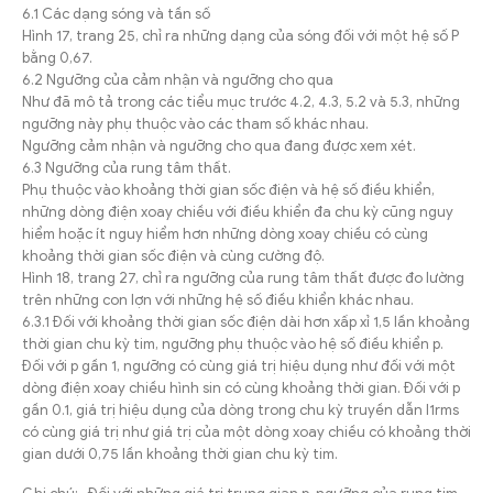
6.1 Các dạng sóng và tần số
Hình 17, trang 25, chỉ ra những dạng của sóng đối với một hệ số P
bằng 0,67.
6.2 Ngưỡng của cảm nhận và ngưỡng cho qua
Như đã mô tả trong các tiểu mục trước 4.2, 4.3, 5.2 và 5.3, những
ngưỡng này phụ thuộc vào các tham số khác nhau.
Ngưỡng cảm nhận và ngưỡng cho qua đang được xem xét.
6.3 Ngưỡng của rung tâm thất.
Phụ thuộc vào khoảng thời gian sốc điện và hệ số điều khiển,
những dòng điện xoay chiều với điều khiển đa chu kỳ cũng nguy
hiểm hoặc ít nguy hiểm hơn những dòng xoay chiều có cùng
khoảng thời gian sốc điện và cùng cường độ.
Hình 18, trang 27, chỉ ra ngưỡng của rung tâm thất được đo lường
trên những con lợn với những hệ số điều khiển khác nhau.
6.3.1 Đối với khoảng thời gian sốc điện dài hơn xấp xỉ 1,5 lần khoảng
thời gian chu kỳ tim, ngưỡng phụ thuộc vào hệ số điều khiển p.
Đối với p gần 1, ngưỡng có cùng giá trị hiệu dụng như đối với một
dòng điện xoay chiều hình sin có cùng khoảng thời gian. Đối với p
gần 0.1, giá trị hiệu dụng của dòng trong chu kỳ truyền dẫn I1rms
có cùng giá trị như giá trị của một dòng xoay chiều có khoảng thời
gian dưới 0,75 lần khoảng thời gian chu kỳ tim.