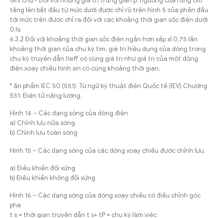
Ghi chú:- Đối với những giá trị trung gian p, ngưỡng của rung tim
tăng lên bắt đầu từ mức dưới được chỉ rõ trên hình 5 của phần đầu
tới mức trên được chỉ ra đối với các khoảng thời gian sốc điện dưới
0,1s
6.3.2 Đối với khoảng thời gian sốc điện ngắn hơn xấp xỉ 0,75 lần
khoảng thời gian của chu kỳ tim, giá trị hiệu dụng của dòng trong
chu kỳ truyền dẫn I1eff có cùng giá trị như giá trị của một dòng
điện xoay chiều hình sin có cùng khoảng thời gian.
* ấn phẩm IEC 50 (551): Từ ngữ ký thuật điện Quốc tế (IEV) Chương
551: Điện tử năng lượng.
Hình 14 – Các dạng sóng của dòng điện
a) Chỉnh lưu nửa sóng
b) Chỉnh lưu toàn sóng
Hình 15 – Các dạng sóng của các dòng xoay chiều được chỉnh lưu.
a) Điều khiển đối xứng
b) Điều khiển không đối xứng
Hình 16 – Các dạng sóng của dòng xoay chiều có điều chỉnh góc
pha
t s = thời gian truyền dẫn t s+ tP = chu kỳ làm việc