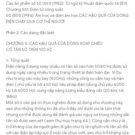
Các ấn phẩm số 50 (551) (1982): Từ ngữ kỹ thuật điện quốc tế (IEV)
Chương 551: Điện tử công suất
50 (801) (1984): Âm học và điện âm học.CÁC HẬU QUẢ CỦA DÒNG
ĐIỆN CHẠY QUA CƠ THỂ NGƯỜI
Phần 2: Các dạng đặc biệt
CHƯƠNG 4: CÁC HẬU QUẢ CỦA DÒNG XOAY CHIỀU
CÓ TẦN SỐ TRÊN 100 HZ
1- Tổng quát
Điện năng ở dạng xoay chiều có tần số cao hơn 50/60 Hz được sử
dụng ngày càng nhiều trong trang thiết bị điện hiện đại , Ví Dụ
như trong các máy bay (400Hz), những công cụ cầm tay và hàn
điện ( chủ yếu là tới 450 Hz), liệu pháp điện (dùng chủ yếu 4000
Hz tới 5000 Hz), cung cấp năng lượng kiểu đóng cắt (20 kHz tới
1MHz)
Một số ít các giá trị thực nghiệm được sử dụng cho chương này,
sao cho những thông tin đã cho ở đây chỉ được coi là tạm thời
nhưng có thể được dùng để đánh giá các nguy cơ trong những dải
tần số được xem xét ( xem thư mục trang 44 ). Cũng cần chú ý là
trở kháng của da người giảm đi gần như tỷ lệ nghịch với tần số đối
với các điện áp tiếp xúc ở mức vài chục volt, sao cho trở kháng của