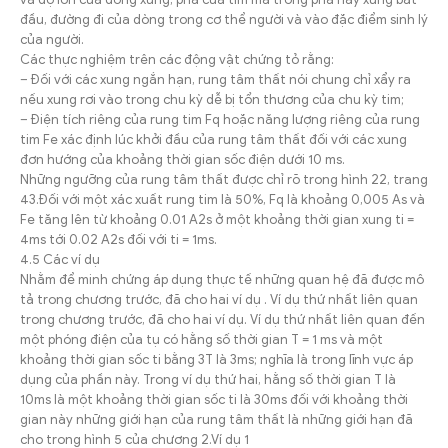
đầu, đường đi của dòng trong cơ thể người và vào đặc điểm sinh lý
của người.
Các thực nghiệm trên các động vật chứng tỏ rằng:
– Đối với các xung ngắn hạn, rung tâm thất nói chung chỉ xẩy ra
nếu xung rơi vào trong chu kỳ dễ bị tổn thương của chu kỳ tim;
– Điện tích riêng của rung tim Fq hoặc năng lượng riêng của rung
tim Fe xác định lúc khởi đầu của rung tâm thất đối với các xung
đơn hướng của khoảng thời gian sốc điện dưới 10 ms.
Những ngưỡng của rung tâm thất được chỉ rõ trong hình 22, trang
43.Đối với một xác xuất rung tim là 50%, Fq là khoảng 0,005 As và
Fe tăng lên từ khoảng 0.01 A2s ở một khoảng thời gian xung ti =
4ms tới 0.02 A2s đối với ti = 1ms.
4.5 Các ví dụ
Nhằm để minh chứng áp dụng thực tế những quan hệ đã được mô
tả trong chương trước, đã cho hai ví dụ . Ví dụ thứ nhất liên quan
trong chương trước, đã cho hai ví dụ. Ví dụ thứ nhất liên quan đến
một phóng điện của tụ có hằng số thời gian T = 1 ms và một
khoảng thời gian sốc ti bằng 3T là 3ms; nghĩa là trong lĩnh vực áp
dụng của phần này. Trong ví dụ thứ hai, hằng số thời gian T là
10ms là một khoảng thời gian sốc ti là 30ms đối với khoảng thời
gian này những giới hạn của rung tâm thất là những giới hạn đã
cho trong hình 5 của chương 2.Ví dụ 1