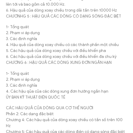
lên tới và bao gồm cả 10.000 Hz.
6. Hậu quả của dòng xoay chiều trong dải tần trên 10000 Hz
CHƯƠNHG 5 : HẬU QUẢ CÁC DÒNG CÓ DẠNG SÓNG ĐẶC BIỆT
1- Tổng quát
2. Phạm vi áp dụng
3. Các định nghĩa
4. Hậu quả của dòng xoay chiều có các thành phần một chiều
5. Các hậu quả của dòng xoay chiều với điều khiển pha
6. Các hậu quả của dòng xoay chiều với điều khiển đa chu kỳ
CHƯƠNG 6 : HẬU QUẢ CÁC DÒNG XUNG ĐƠN NGẮN HẠN
1- Tổng quát
2. Phạm vi áp dụng
3. Các định nghĩa
4. Các hậu qủa của các dòng xung đơn hướng ngắn hạn
ỦY BAN KỸ THUẬT ĐIỆN QUỐC TẾ
CÁC HẬU QUẢ CỦA DÒNG QUA CƠ THỂ NGƯỜI
Phần 2: Các dạng đặc biệt
Chương 4: Các hậu quả của dòng xoay chiều có tần số trên 100
Hz
Chương 5: Các hậu quả của các dòng điện có dạng sóng đặc biệt