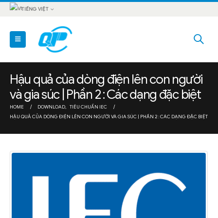
TIẾNG VIỆT
Hậu quả của dòng điện lên con người
và gia súc | Phần 2 : Các dạng đặc biệt
HOME
DOWNLOAD
,
TIÊU CHUẨN IEC
HẬU QUẢ CỦA DÒNG ĐIỆN LÊN CON NGƯỜI VÀ GIA SÚC | PHẦN 2 : CÁC DẠNG ĐẶC BIỆT