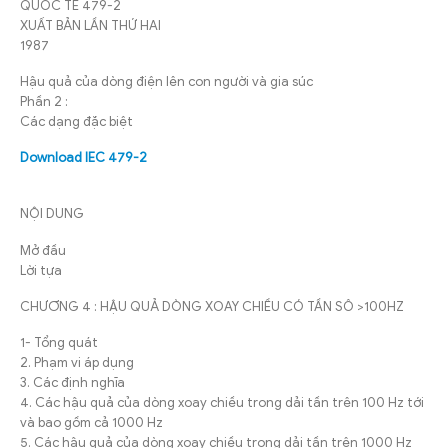
QUỐC TẾ 479-2
XUẤT BẢN LẦN THỨ HAI
1987
Hậu quả của dòng điện lên con người và gia súc
Phần 2 :
Các dạng đặc biệt
Download IEC 479-2
NỘI DUNG
Mở đầu
Lời tựa
CHƯƠNG 4 : HẬU QUẢ DÒNG XOAY CHIỀU CÓ TẦN SÔ >100HZ
1- Tổng quát
2. Phạm vi áp dụng
3. Các định nghĩa
4. Các hậu quả của dòng xoay chiều trong dải tần trên 100 Hz tới
và bao gồm cả 1000 Hz
5. Các hậu quả của dòng xoay chiều trong dải tần trên 1000 Hz