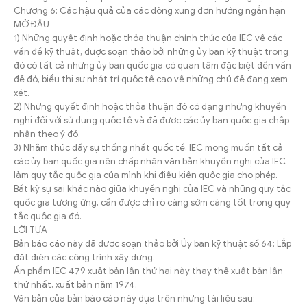
Chương 6: Các hậu quả của các dòng xung đơn hướng ngắn hạn
MỞ ĐẦU
1) Những quyết định hoặc thỏa thuận chính thức của IEC về các
vấn đề kỹ thuật, được soạn thảo bởi những ủy ban kỹ thuật trong
đó có tất cả những ủy ban quốc gia có quan tâm đặc biệt đến vấn
đề đó, biểu thị sự nhát trí quốc tế cao về những chủ đề đang xem
xét.
2) Những quyết định hoặc thỏa thuận đó có dạng những khuyến
nghị đối với sử dụng quốc tế và đã được các ủy ban quốc gia chấp
nhận theo ý đó.
3) Nhằm thúc đẩy sự thống nhất quốc tế, IEC mong muốn tất cả
các ủy ban quốc gia nên chấp nhận văn bản khuyến nghị của IEC
làm quy tắc quốc gia của mình khi điều kiện quốc gia cho phép.
Bất kỳ sự sai khác nào giữa khuyến nghị của IEC và những quy tắc
quốc gia tương ứng, cần được chỉ rõ càng sớm càng tốt trong quy
tắc quốc gia đó.
LỜI TỰA
Bản báo cáo này đã được soạn thảo bởi Ủy ban kỹ thuật số 64: Lắp
đặt điện các công trình xây dựng.
Ấn phẩm IEC 479 xuất bản lần thứ hai này thay thế xuất bản lần
thứ nhất, xuất bản năm 1974.
Văn bản của bản báo cáo này dựa trên những tài liệu sau: