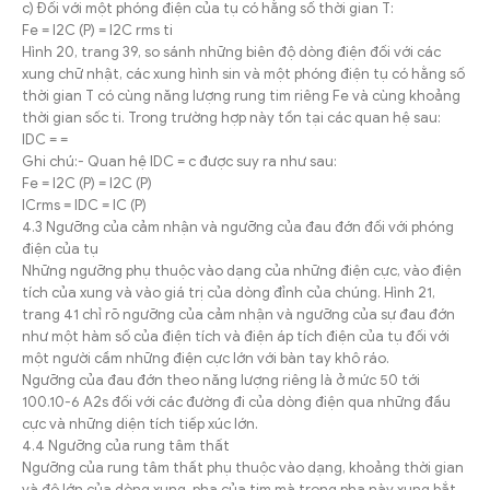
c) Đối với một phóng điện của tụ có hằng số thời gian T:
Fe = I2C (P) = I2C rms ti
Hình 20, trang 39, so sánh những biên độ dòng điện đối với các
xung chữ nhật, các xung hình sin và một phóng điện tụ có hằng số
thời gian T có cùng năng lượng rung tim riêng Fe và cùng khoảng
thời gian sốc ti. Trong trường hợp này tồn tại các quan hệ sau:
IDC = =
Ghi chú:- Quan hệ IDC = c được suy ra như sau:
Fe = I2C (P) = I2C (P)
ICrms = IDC = IC (P)
4.3 Ngưỡng của cảm nhận và ngưỡng của đau đớn đối với phóng
điện của tụ
Những ngưỡng phụ thuộc vào dạng của những điện cực, vào điện
tích của xung và vào giá trị của dòng đỉnh của chúng. Hình 21,
trang 41 chỉ rõ ngưỡng của cảm nhận và ngưỡng của sự đau đớn
như một hàm số của điện tích và điện áp tích điện của tụ đối với
một người cầm những điện cực lớn với bàn tay khô ráo.
Ngưỡng của đau đớn theo năng lượng riêng là ở mức 50 tới
100.10-6 A2s đối với các đường đi của dòng điện qua những đầu
cực và những diện tích tiếp xúc lớn.
4.4 Ngưỡng của rung tâm thất
Ngưỡng của rung tâm thất phụ thuộc vào dạng, khoảng thời gian
và độ lớn của dòng xung, pha của tim mà trong pha này xung bắt