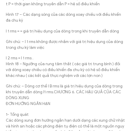
t P = thời gian không truyền dẫn P = hệ số điều khiển
Hình 17 – Các dạng sóng của các dòng xoay chiều với điều khiển
đa chu kỳ
I 1 rms = = giá trị hiệu dụng của dòng trong khi truyền dẫn dòng
Ghi chú: – I 1 rms không được nhầm với giá trị hiệu dụng của dòng
trong chu kỳ làm việc
I 2 rms = I 1 rms .
Hình 18 – Ngưỡng của rung tâm thất ( các giá trị trung bình ) đối
với dòng xoay chiều có điều khiển đa chu kỳ có hệ số điều khiển
khác nhau ( các kết quả thực nghiệm với các lợn non )
Ghi chú: – Dòng cơ thể I B rms là giá trị hiệu dụng của dòng trong
khi truyền dẫn dòng I1 rms.CHƯƠNG 6. CÁC HẬU QUẢ CỦA CÁC
DÒNG XUNG
ĐƠN HUỚNG NGẮN HẠN
1- Tổng quát
Các dòng xung đơn hướng ngắn hạn dưới dạng các xung chữ nhật
và hình sin hoặc các phóng điện tụ điện có thể là một nguồn nguy