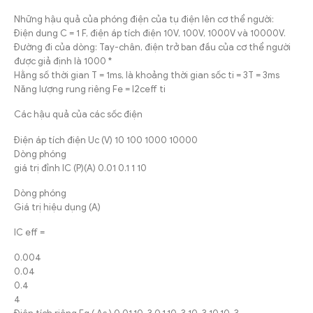
Những hậu quả của phóng điện của tụ điện lên cơ thể người:
Điện dung C = 1 F, điện áp tích điện 10V, 100V, 1000V và 10000V.
Đường đi của dòng: Tay-chân, điện trở ban đầu của cơ thể người
được giả định là 1000 *
Hằng số thời gian T = 1ms, là khoảng thời gian sốc ti = 3T = 3ms
Năng lượng rung riêng Fe = I2ceff ti
Các hậu quả của các sốc điện
Điện áp tích điện Uc (V) 10 100 1000 10000
Dòng phóng
giá trị đỉnh IC (P)(A) 0.01 0.1 1 10
Dòng phóng
Giá trị hiệu dụng (A)
IC eff =
0.004
0.04
0.4
4