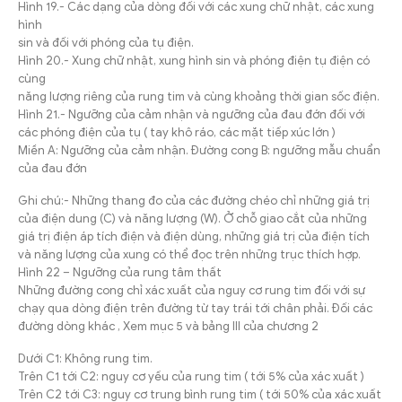
Hình 19.- Các dạng của dòng đối với các xung chữ nhật, các xung
hình
sin và đối với phóng của tụ điện.
Hình 20.- Xung chữ nhật, xung hình sin và phóng điện tụ điện có
cùng
năng lượng riêng của rung tim và cùng khoảng thời gian sốc điện.
Hình 21.- Ngưỡng của cảm nhận và ngưỡng của đau đớn đối với
các phóng điện của tụ ( tay khô ráo, các mặt tiếp xúc lớn )
Miền A: Ngưỡng của cảm nhận. Đường cong B: ngưỡng mẫu chuẩn
của đau đớn
Ghi chú:- Những thang đo của các đường chéo chỉ những giá trị
của điện dung (C) và năng lượng (W). Ở chỗ giao cắt của những
giá trị điện áp tích điện và điện dùng, những giá trị của điện tích
và năng lượng của xung có thể đọc trên những trục thích hợp.
Hình 22 – Ngưỡng của rung tâm thất
Những đường cong chỉ xác xuất của nguy cơ rung tim đối với sự
chạy qua dòng điện trên đường từ tay trái tới chân phải. Đối các
đường dòng khác , Xem mục 5 và bảng III của chương 2
Dưới C1: Không rung tim.
Trên C1 tới C2: nguy cơ yếu của rung tim ( tới 5% của xác xuất )
Trên C2 tới C3: nguy cơ trung bình rung tim ( tới 50% của xác xuất