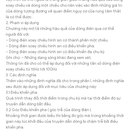
xoay chiều và dòng một chiều cho nên việc xác định những giá trị
của dòng tương đương về quan điểm nguy cơ của rung tâm thất
là có thể được .
2. Phạm vi áp dụng
Chương này mô tả những hậu quả của dòng điện qua cơ thể
người đối với:
– Dòng điện xoay chiều hình sin có thành phần một chiều.
– Dòng điện xoay chiều hình sin có điều khiển pha.
– Dòng điện xoay chiều hình sin có điều khiển đa chu kỳ.
Ghi chú: – Những dạng sóng khác đang xem xét.
Thông tin đã cho có thể áp dụng đối với những tần số dòng điện
xoay chiều từ 15Hz tới 100Hz
3. Các định nghĩa
Thêm vào những định nghĩa đã cho trong phần I, những định nghĩa
sau được áp dụng đối với mục tiêu của chương này:
3.1 Điều khiển pha
Quá trình thay đổi thời điểm trong chu kỳ mà tại thời điểm đó sự
truyền dẫn dòng bắt đầu.
3.2 Góc Điều khiển pha ( góc trễ của dòng điện )
Khoảng thời gian được biểu thị bằng đo góc mà trong khoảng thời
gian này lúc khởi đầu của truyền dẫn dòng bị chậm trễ bởi điều
khiển pha.