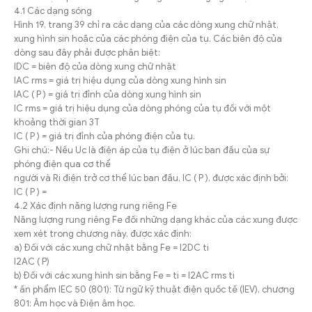
4.1 Các dạng sóng
Hình 19, trang 39 chỉ ra các dạng của các dòng xung chữ nhật,
xung hình sin hoặc của các phóng điện của tụ. Các biên độ của
dòng sau đây phải được phân biệt:
IDC = biên độ của dòng xung chữ nhật
IAC rms = giá trị hiệu dụng của dòng xung hình sin
IAC ( P ) = giá trị đỉnh của dòng xung hình sin
IC rms = giá trị hiệu dụng của dòng phóng của tụ đối với một
khoảng thời gian 3T
IC ( P ) = giá trị đỉnh của phóng điện của tụ.
Ghi chú:- Nếu Uc là điện áp của tụ điện ở lúc ban đầu của sự
phóng điện qua cơ thể
người và Ri điện trở cơ thể lúc ban đầu, IC ( P ), được xác định bởi:
IC ( P ) =
4.2 Xác định năng lượng rung riêng Fe
Năng lượng rung riêng Fe đối những dạng khác của các xung được
xem xét trong chương này, được xác định:
a) Đối với các xung chữ nhật bằng Fe = I2DC ti
I2AC ( P)
b) Đối với các xung hình sin bằng Fe = ti = I2AC rms ti
* ấn phẩm IEC 50 (801): Từ ngữ kỹ thuật điện quốc tế (IEV), chương
801: Âm học và Điện âm học.