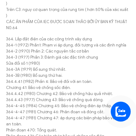
)
Trên C3: nguy cơ quan trọng của rung tim ( hơn 50% của xác xuất
)
CÁC ẤN PHẨM CỦA IEC ĐƯỢC SOẠN THẢO BỞI ỦY BAN KỸ THUẬT
N0.64
364. Lắp đặt điện của các công trình xây dựng
364-1 (1972) Phần1: Phạm vi áp dụng, đối tượng và các định nghĩa
364-2 (1970) Phần 2: Các nguyên tắc cơ bản
364-3 (1977) Phần 3: Đánh giá các đặc tính chung
Sửa đổi số 1 (1980)
364-3A (1979) Bổ sung thứ nhất.
364-3B (1980) Bổ sung thứ hai.
364.4.41 (1982) Phần 4: Bảo vệ đối với an toàn.
Chương 41: Bảo vệ chống sốc điện.
364.4.42 (1980) Chương 42: Bảo vệ chống hậu quả nhiệt.
364.4.43 (1977) Chương 43: Bảo vệ chống quá dòng.
364-4-45 (1984) Chương 45: Bảo vệ chống điện áp thấp.
364-4-47 (1981) Chương 46: Phân đoạn và đóng cắt.
364-4-47 (1981) Chương 47: áp dụng các biện pháp bảo vệ đối với
an toàn.
Phân đoạn 470: Tổng quát.