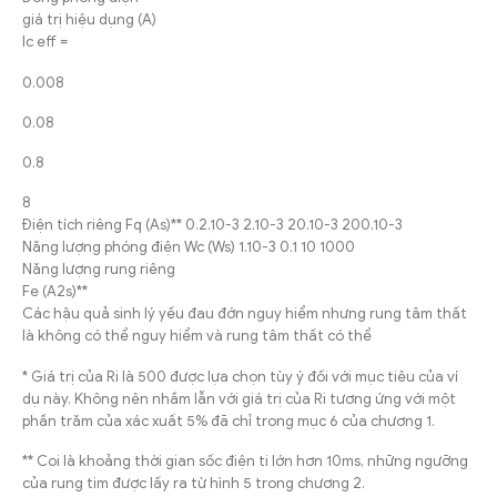
giá trị hiệu dụng (A)
Ic eff =
0.008
0.08
0.8
8
Điện tích riêng Fq (As)** 0.2.10-3 2.10-3 20.10-3 200.10-3
Năng lượng phóng điện Wc (Ws) 1.10-3 0.1 10 1000
Năng lượng rung riêng
Fe (A2s)**
Các hậu quả sinh lý yếu đau đớn nguy hiểm nhưng rung tâm thất
là không có thể nguy hiểm và rung tâm thất có thể
* Giá trị của Ri là 500 được lựa chọn tùy ý đối với mục tiêu của ví
dụ này. Không nên nhầm lẫn với giá trị của Ri tương ứng với một
phần trăm của xác xuất 5% đã chỉ trong mục 6 của chương 1.
** Coi là khoảng thời gian sốc điện ti lớn hơn 10ms, những ngưỡng
của rung tim được lấy ra từ hình 5 trong chương 2.