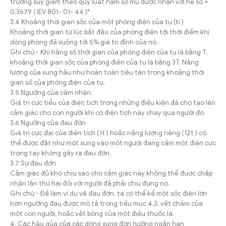
trường suy giảm theo quy luật hàm số mũ được nhân với hệ số =
0,3679 ( IEV 801- 01- 44 )*
3.4 Khoảng thời gian sốc của một phóng điện của tụ (ti )
Khoảng thời gian từ lúc bắt đầu của phóng điện tới thời điểm khi
dòng phóng đã xuống tới 5% giá trị đỉnh của nó.
Ghi chú:- Khi hằng số thời gian của phóng điện của tụ là bằng T,
khoảng thời gian sốc của phóng điện của tụ là bằng 3T. Năng
lượng của xung hầu như hoàn toàn tiêu tán trong khoảng thời
gian số của phóng điện của tụ.
3.5 Ngưỡng của cảm nhận.
Giá trị cực tiểu của điện tích trong những điều kiện đã cho tạo lên
cảm giác cho con người khi có điện tích này chạy qua người đó.
3.6 Ngưỡng của đau đớn
Giá trị cực đại của điện tích ( It ) hoặc năng lượng riêng ( I2t ) có
thể được đặt như một xung vào một người đang cầm một điện cực
trong tay không gây ra đau đớn.
3.7 Sự đau đớn
Cảm giác đủ khó chịu sao cho cảm giác này không thể đuợc chấp
nhận lần thứ hai đối với người đã phải chịu đựng nó.
Ghi chú:- Để làm ví dụ về đau đớn, ta có thể kể một sốc điện lớn
hơn ngưỡng đau được mô tả trong tiểu mục 4.3, vết châm của
một con người, hoặc vết bỏng của một điếu thuốc lá.
4. Các hậu qủa của các dòng xung đơn hướng ngắn hạn